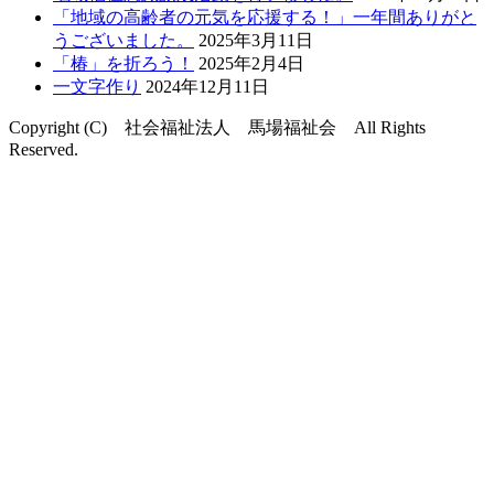
に
「地域の高齢者の元気を応援する！」一年間ありがと
な
うございました。
2025年3月11日
ろ
「椿」を折ろう！
2025年2月4日
う
一文字作り
2024年12月11日
「金
Copyright (C) 社会福祉法人 馬場福祉会 All Rights
魚
Reserved.
ス
ト
ラ
ッ
プ」
作
り！
は