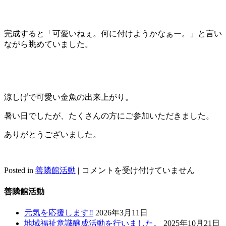
完成すると「可愛いねぇ。何に付けようかなぁー。」と言い
ながら眺めていました。
涼しげで可愛い金魚の出来上がり。
暑い日でしたが、たくさんの方にご参加いただきました。
ありがとうございました。
指
Posted in
善隣館活動
|
コメントを受け付けていません
先
か
善隣館活動
ら
元
元気を応援します‼
2026年3月11日
気
地域福祉意識醸成活動を行いました。
2025年10月21日