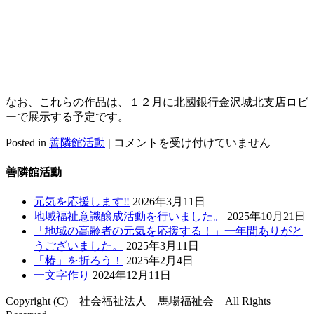
なお、これらの作品は、１２月に北國銀行金沢城北支店ロビ
ーで展示する予定です。
「介
Posted in
善隣館活動
|
コメントを受け付けていません
護
の
善隣館活動
日」
の
元気を応援します‼
2026年3月11日
交
地域福祉意識醸成活動を行いました。
2025年10月21日
流
「地域の高齢者の元気を応援する！」一年間ありがと
事
うございました。
2025年3月11日
業
「椿」を折ろう！
2025年2月4日
を
一文字作り
2024年12月11日
開
Copyright (C) 社会福祉法人 馬場福祉会 All Rights
催